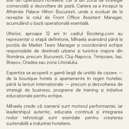
comercială și dezvoltare de piață. Cariera sa a început la
Athénée Palace Hilton București, unde a evoluat de la
recepție la rolul de Front Office Assistant Manager,
acumulând o bază operațională esențială.
Ulterior, aproape 12 ani în cadrul Booking.com au
reprezentat o etapă definitorie, Mihaela avansând până la
poziția de Market Team Manager și coordonând echipe
responsabile de destinații urbane și turistice majore din
România, precum București, Cluj-Napoca, Timișoara, Iași,
Brașov, Oradea sau zona Litoralului.
Expertiza sa acoperă o gamă largă de unități de cazare –
de la boutique hotels și apartamente în regim hotelier,
până la lanțuri internaționale – precum și dezvoltarea de
strategii de business, programe de training și inițiative
educaționale pentru echipe.
Mihaela crede că oamenii sunt motorul performanței, iar
leadershipul autentic, educația continuă și integrarea
noilor tehnologii sunt esențiale pentru creșterea
sustenabilă a industriei hoteliere.