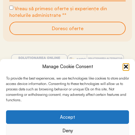
Vreau să primesc oferte și experiențe din
hotelurile administrate **
Doresc oferte
Manage Cookie Consent
Termeni și condiții
To provide the best experiences, we use technologies like cookies to store and/or
Politica de confidențialitate
access device information. Consenting to these technologies will allow us to
Politica Cookie (EU)
process data such as browsing behavior or unique IDs on this site. Not
consenting or withdrawing consent, may adversely affect certain features and
functions.
© 2026 SPARK HOSPITALITY
Accept
Deny
Website by YDP