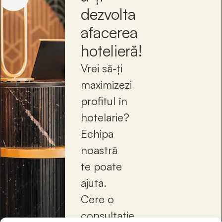
dezvolta
afacerea
hotelieră!
Vrei să-ți
maximizezi
profitul în
hotelarie?
Echipa
noastră
te poate
ajuta.
Cere o
consultație